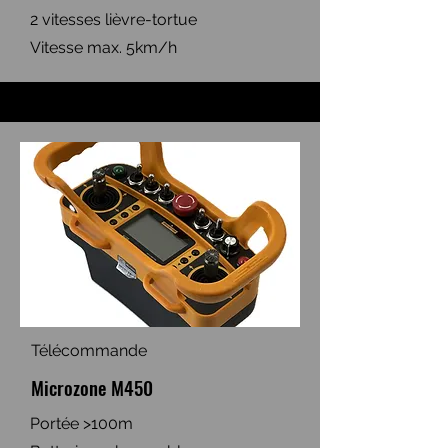
2 vitesses lièvre-tortue
Vitesse max. 5km/h
Télécommande
Microzone M450
Portée >100m