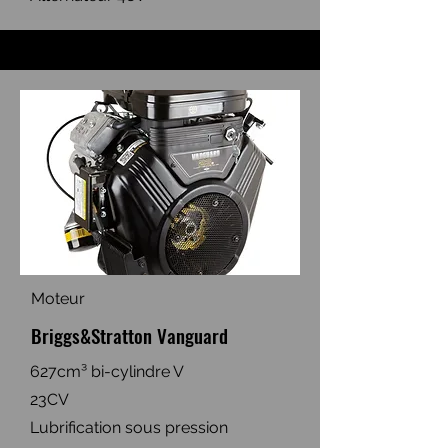
Moteur
Briggs&Stratton Vanguard
627cm³ bi-cylindre V
23CV
Lubrification sous pression