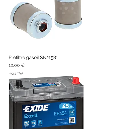
Préfiltre gasoil SN21581
Prix
12,00 €
Hors TVA