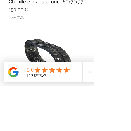
Chenille en caoutchouc 180x72x37
Prix
150,00 €
Hors TVA
Chenille en caoutchouc 180x72x39
Prix
160,00 €
Hors TVA