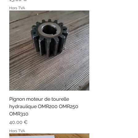
Hors TVA
Pignon moteur de tourelle
hydraulique OMR200 OMR250
OMR310
Prix
40,00 €
Hors TVA