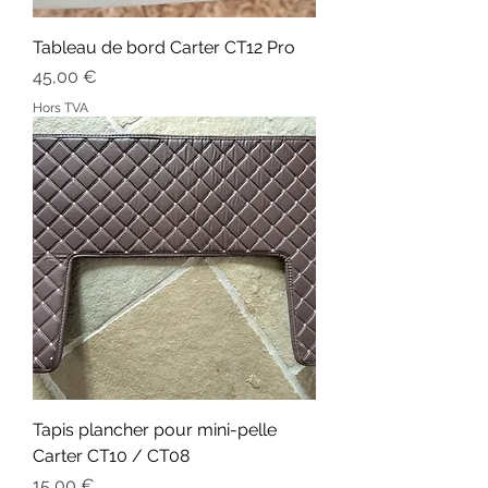
Tableau de bord Carter CT12 Pro
Prix
45,00 €
Hors TVA
Tapis plancher pour mini-pelle
Carter CT10 / CT08
Prix
15,00 €