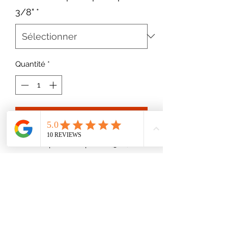
3/8"
*
Quantité
*
Ajouter au panier
Convient pour mini-pelles 1,5t-2,0t
Mèches au choix
150mm/200mm/250mm
Raccords rapidès ISO/A push-pull
3/8" en option
Axes 30mm