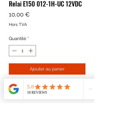
Relai E150 012-1H-UC 12VDC
Prix
10,00 €
Hors TVA
Quantité
*
Ajouter au panier
Relai E150 012-1H-UC 12VDC
30A - 150A
Convient pour QRZ500, QRZ800,
Rhino 500, Rhino 800