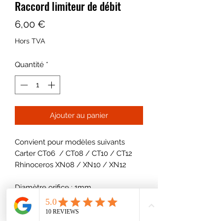
Raccord limiteur de débit
Prix
6,00 €
Hors TVA
Quantité
*
Ajouter au panier
Convient pour modèles suivants
Carter CT06 / CT08 / CT10 / CT12
Rhinoceros XN08 / XN10 / XN12
Diamètre orifice : 1mm
Côté bloc M20x1,5