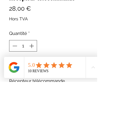
Prix
28,00 €
Hors TVA
Quantité
*
Ajouter au panier
Récepteur télécommande
06 65 06 03 52
1, le Petit Poirier 87360 AZAT LE RIS