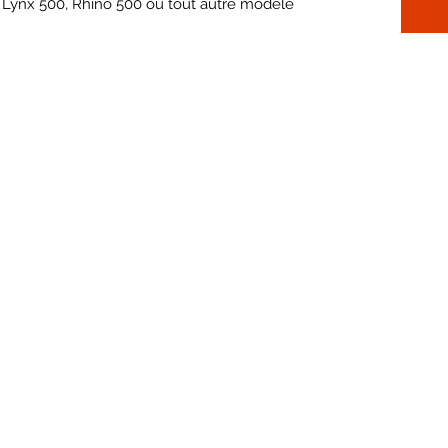
 Lynx 500, Rhino 500 ou tout autre modèle
06 65 06 03 52
1, le Petit Poirier 87360 AZAT LE RIS
©2021 by quantock agri. Proudly created with