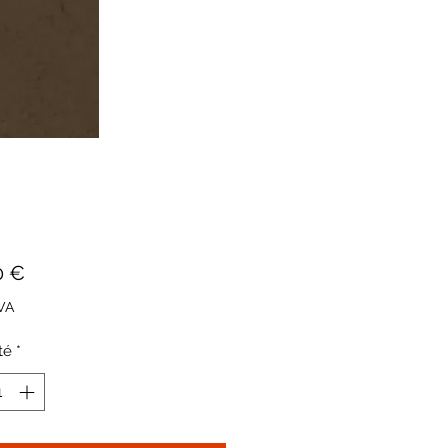
Prix
0 €
VA
té
*