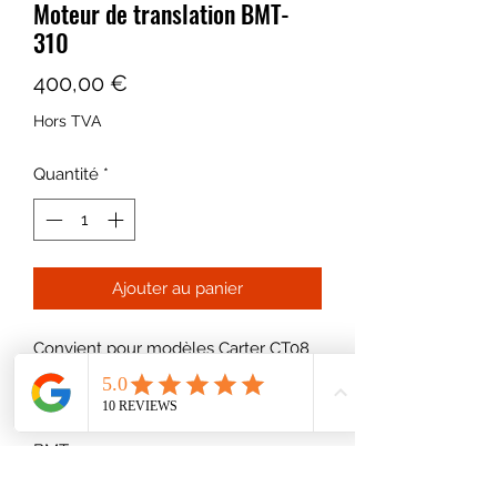
Moteur de translation BMT-
310
Prix
400,00 €
Hors TVA
Quantité
*
Ajouter au panier
Convient pour modèles Carter CT08
/ CT10
Références
BMT-310
266-3023