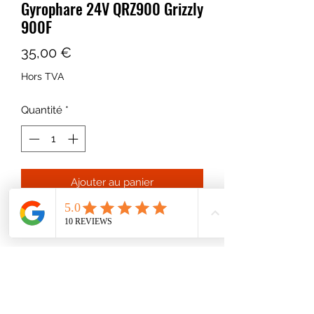
Gyrophare 24V QRZ900 Grizzly
900F
Prix
35,00 €
Hors TVA
Quantité
*
Ajouter au panier
Gyrophare
Convient pour QRZ900, Grizzly 900F,
Grizzly 800R, Panter X, Rhino Max