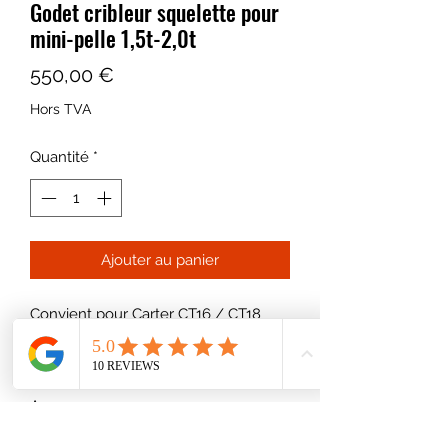
Godet cribleur squelette pour
mini-pelle 1,5t-2,0t
Prix
550,00 €
Hors TVA
Quantité
*
Ajouter au panier
Convient pour Carter CT16 / CT18
Largeur 560mm
Axes 30mm
Largeur entre oreilles 119mm