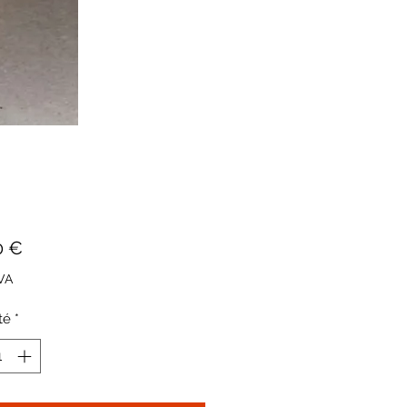
Prix
0 €
VA
té
*