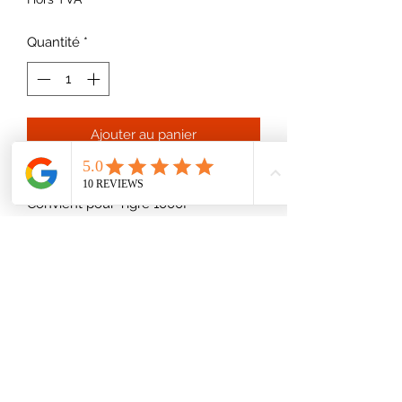
Quantité
*
Ajouter au panier
Courroie alternateur 930Li 1000La
Convient pour Tigre 1000F
06 65 06 03 52
1, le Petit Poirier 87360 AZAT LE RIS