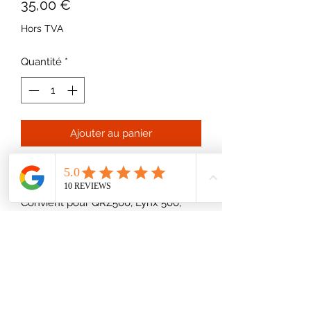
Prix
35,00 €
Hors TVA
Quantité
*
Ajouter au panier
Chaines anti projection
Montage direct sur plateau de coupe
Convient pour QRZ500, Lynx 500,
Rhino 500
06 65 06 03 52