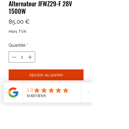
Alternateur JFWZ29-F 28V
1500W
Prix
85,00 €
Hors TVA
Quantité
*
Ajouter au panier
Alternateur réf. JFWZ29-F 28V
1500W
Convient pour QRZ500, Lynx 500,
Fox 500, Fox 600, Rhino 500