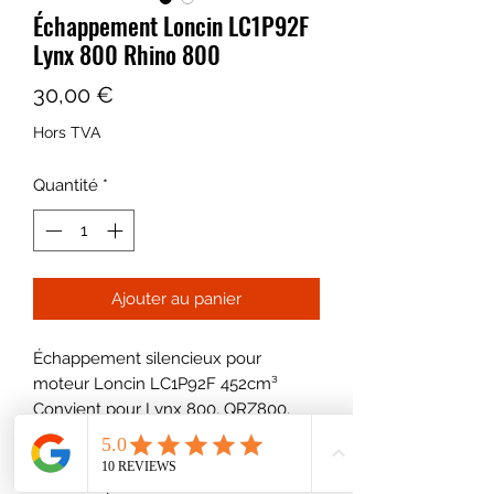
Échappement Loncin LC1P92F
Lynx 800 Rhino 800
Prix
30,00 €
Hors TVA
Quantité
*
Ajouter au panier
Échappement silencieux pour
moteur Loncin LC1P92F 452cm³
Convient pour Lynx 800, QRZ800,
Rhino 800
Convient pour Loncin LC1P88F,