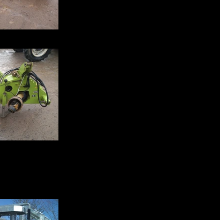
102006430.jpg
102044887.jpg