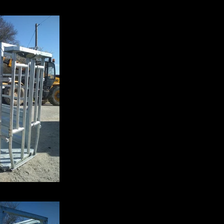
_102228.jpg
_102155.jpg