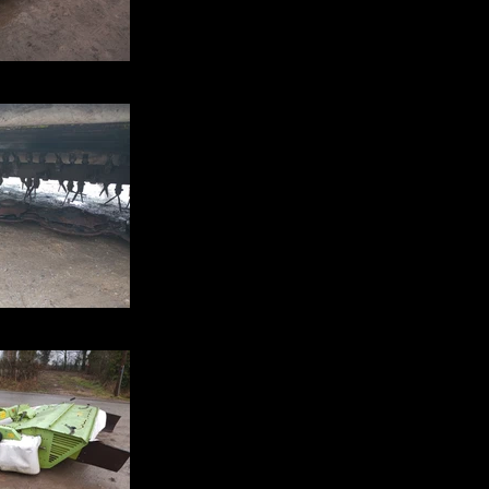
102101007.jpg
102135551.jpg