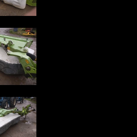
102208536.jpg
102048150.jpg